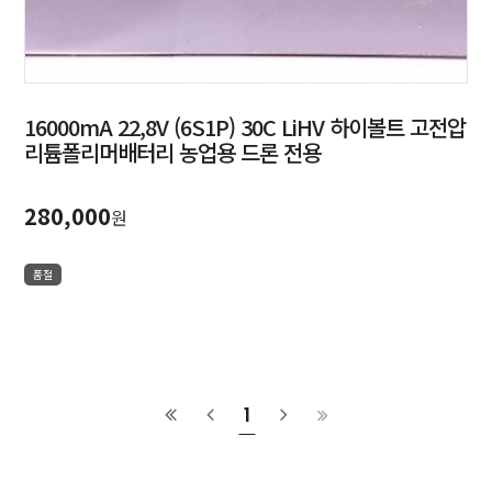
16000mA 22,8V (6S1P) 30C LiHV 하이볼트 고전압
리튬폴리머배터리 농업용 드론 전용
280,000
원
품절
1