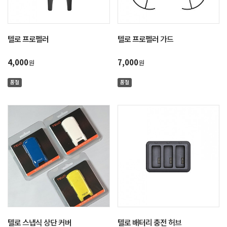
텔로 프로펠러
텔로 프로펠러 가드
4,000
7,000
원
원
품절
품절
텔로 스냅식 상단 커버
텔로 배터리 충전 허브