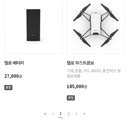
텔로 배터리
텔로 부스트콤보
기체,프롭,가드,배터리,충전허브 등
27,000
콤보제품
원
185,000
원
품절
품절
1
2