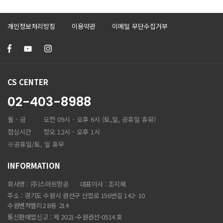
개인정보처리방침
이용약관
이메일 무단수집거부
CS CENTER
02-403-8988
월 - 금
오전 09시 - 오후 6시 (토,일, 공휴일 휴뮤)
점심시간
정오 12시 - 오후 1시
※공휴일/토, 일 휴무
INFORMATION
회사명 : (주)스마트항공
대표이사 : 조지혜
주소 : 경기도 수원시 권선구 산업로 156번길 142- 10
수원벤쳐벨리2 B동 214
통신판매업신고 : 제 2021-수원권선-0514 호