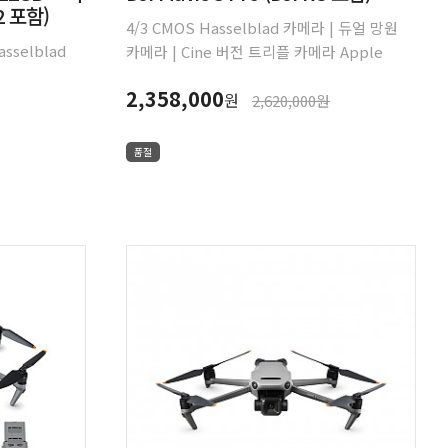
2 포함)
4/3 CMOS Hasselblad 카메라 | 듀얼 망원
asselblad
카메라 | Cine 버전 트리플 카메라 Apple
오
ProRes 지원 | 최대 비행시간 43분 | 전방위
2,358,000
.5″) 대형
원
장애물 감지 | 15km HD 동영상 전송
2,620,000원
내믹한 카메라
티 짐벌
품절
감지 최대
0-bit HDR
 가능한 고휘도
종기