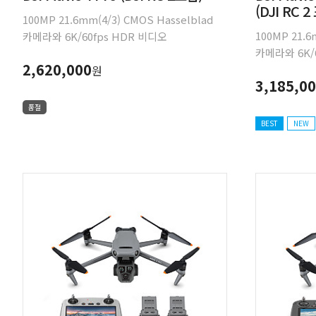
(DJI RC 2
100MP 21.6mm(4/3) CMOS Hasselblad
100MP 21.6
카메라와 6K/60fps HDR 비디오
카메라와 6K/
12mm(1/1.3″) & 10.6mm(1/1.5″) 대형
2,620,000
원
12mm(1/1.3
CMOS 듀얼 망원 카메라 다이내믹한 카메라
3,185,0
CMOS 듀얼
움직임을 위한 360° 회전 인피니티 짐벌
움직임을 위한 
0.1럭스 야경급 전방향 장애물 감지 최대
품절
0.1럭스 야
비행시간 51분 DJI O4+ 30km 10-bit HDR
BEST
NEW
비행시간 51분 D
동영상 전송 17.8cm(7″) 회전 가능한 고휘도
동영상 전송 1
디스플레이가 장착된 접이식 조종기
디스플레이가