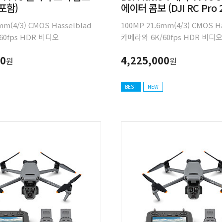
 포함)
에이터 콤보 (DJI RC Pro 
mm(4/3) CMOS Hasselblad
100MP 21.6mm(4/3) CMOS H
60fps HDR 비디오
카메라와 6K/60fps HDR 비디
″) & 10.6mm(1/1.5″) 대형
12mm(1/1.3″) & 10.6mm(1/1
00
4,225,000
원
원
 망원 카메라 다이내믹한 카메라
CMOS 듀얼 망원 카메라 다이
360° 회전 인피니티 짐벌
움직임을 위한 360° 회전 인피니
경급 전방향 장애물 감지 최대
0.1럭스 야경급 전방향 장애물 
BEST
NEW
JI O4+ 30km 10-bit HDR
비행시간 51분 DJI O4+ 30km 1
7.8cm(7″) 회전 가능한 고휘도
동영상 전송 17.8cm(7″) 회전
 장착된 접이식 조종기
디스플레이가 장착된 접이식 조