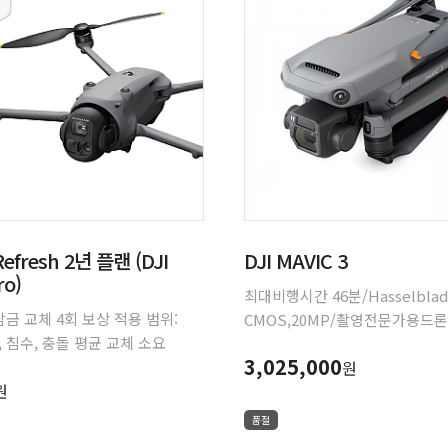
Refresh 2년 플랜 (DJI
DJI MAVIC 3
ro)
최대비행시간 46분/Hasselblad
금 교체 4회 보상 적용 범위:
CMOS,20MP/촬영전문가용드
 침수, 충돌 평균 교체 소요
마스터피스드론
3,025,000
교체 서비스에 대한 왕복 배송비
원
원
품절