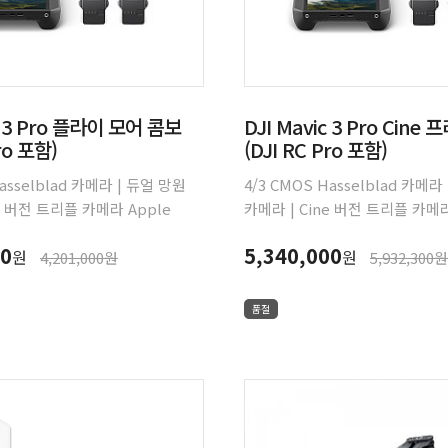
c 3 Pro 플라이 모어 콤보
DJI Mavic 3 Pro Cin
ro 포함)
(DJI RC Pro 포함)
Hasselblad 카메라 | 듀얼 망원
4/3 CMOS Hasselblad 카메라
e 버전 트리플 카메라 Apple
카메라 | Cine 버전 트리플 카메라
 | 최대 비행시간 43분 | 전방위
ProRes 지원 | 최대 비행시간 4
00
5,340,000
원
원
 15km HD 동영상 전송
장애물 감지 | 15km HD 동영상
4,201,000원
5,932,300원
품절