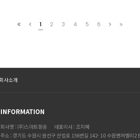
1
2
3
4
5
6
회사소개
INFORMATION
회사명 : (주)스마트항공
대표이사 : 조지혜
주소 : 경기도 수원시 권선구 산업로 156번길 142- 10 수원벤쳐벨리2 B