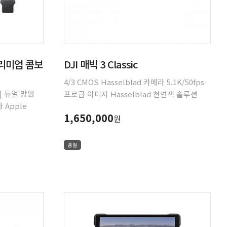
e 프리미엄 콤보
DJI 매빅 3 Classic
4/3 CMOS Hasselblad 카메라 5.1K/50fps
 | 듀얼 망원
프로급 이미지 Hasselblad 천연색 솔루션
 Apple
최대 46분 비행시간 전방위 장애물 감지 최대
1,650,000
3분 | 전방위
원
15km HD 동영상 전송 고급 RTH 야간 모드
 전송
동영상 촬영 DJI RC (5.5" HD 디스플레이)
품절