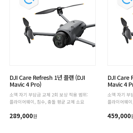
DJI Care Refresh 1년 플랜 (DJI
DJI Care 
Mavic 4 Pro)
Mavic 4 P
소액 자기 부담금 교체 2회 보상 적용 범위:
소액 자기 부담
플라이어웨이, 침수, 충돌 평균 교체 소요
플라이어웨이,
시간: 3일 교체 서비스에 대한 왕복 배송비
시간: 3일 
289,000
459,000
원
무료
무료